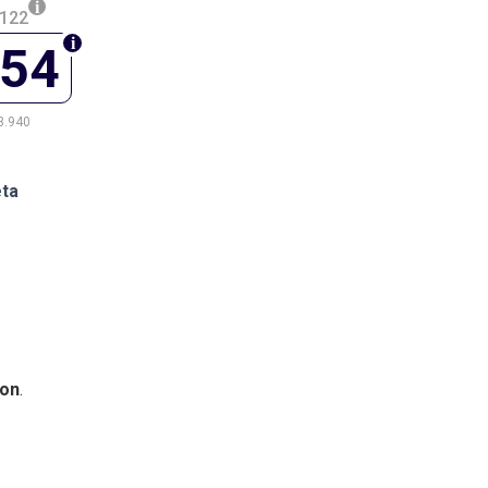
.122
554
3.940
eta
on
.