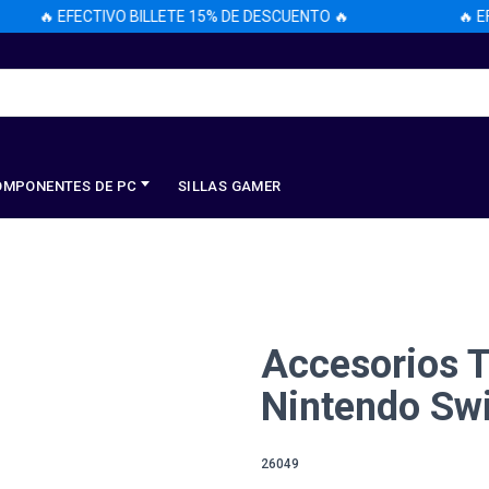
🔥 EFECTIVO BILLETE 15% DE DESCUENTO 🔥
🔥 EFE
OMPONENTES DE PC
SILLAS GAMER
Accesorios T
Nintendo Sw
26049