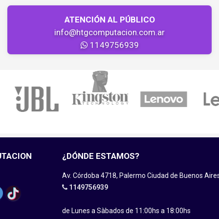
ATENCIÓN AL PÚBLICO
info@htgcomputacion.com.ar
1149756939
UTACION
¿DÓNDE ESTAMOS?
Av. Córdoba 4718, Palermo Ciudad de Buenos Aire
1149756939
de Lunes a Sàbados de 11:00hs a 18:00hs