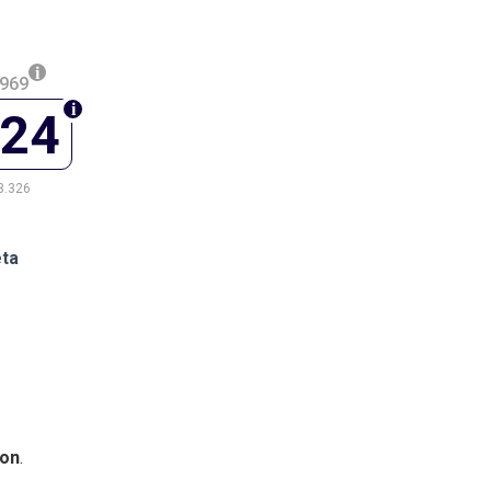
.969
124
3.326
eta
on
.