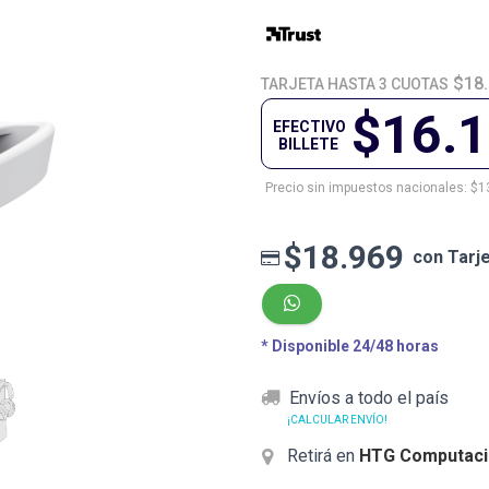
$18
TARJETA HASTA 3 CUOTAS
$16.
EFECTIVO
BILLETE
Precio sin impuestos nacionales: $1
$18.969
con Tarj
* Disponible 24/48 horas
Envíos a todo el país
¡CALCULAR ENVÍO!
Retirá en
HTG Computaci