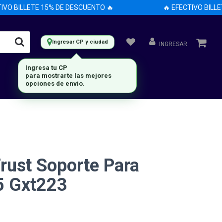
 BILLETE 15% DE DESCUENTO 🔥
🔥 EFECTIVO BILLETE 
Ingresar CP y ciudad
INGRESAR
rust Soporte Para
5 Gxt223