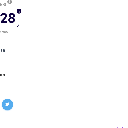
.680
228
8.985
eta
on
.