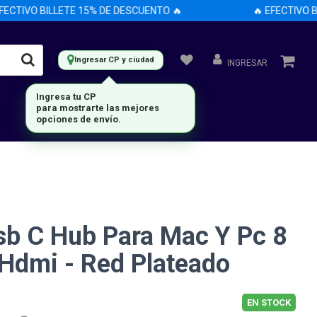
CTIVO BILLETE 15% DE DESCUENTO 🔥
🔥 EFECTIVO BIL
Ingresar CP y ciudad
INGRESAR
Ingresa tu CP
para mostrarte las mejores
opciones de envío.
sb C Hub Para Mac Y Pc 8
 Hdmi - Red Plateado
EN STOCK