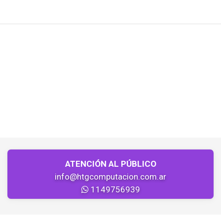
ATENCIÓN AL PÚBLICO
info@htgcomputacion.com.ar
1149756939