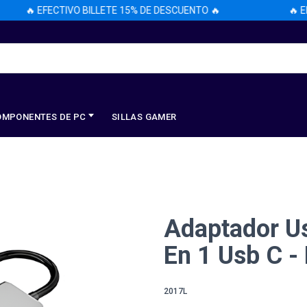
🔥 EFECTIVO BILLETE 15% DE DESCUENTO 🔥
🔥 EFE
OMPONENTES DE PC
SILLAS GAMER
Adaptador U
En 1 Usb C -
2017L