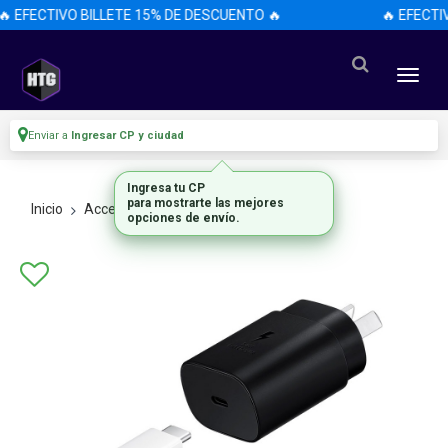
🔥 EFECTIVO BILLETE 15% DE DESCUENTO 🔥
🔥 EFECTI
Enviar a
Ingresar CP y ciudad
Ingresa tu CP
para mostrarte las mejores
Inicio
Accesorios
Accesorios
opciones de envío.