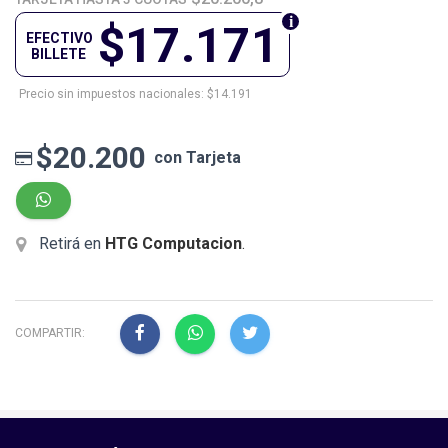
$17.171
EFECTIVO
BILLETE
Precio sin impuestos nacionales: $14.191
$20.200
con Tarjeta
Retirá en
HTG Computacion
.
COMPARTIR: