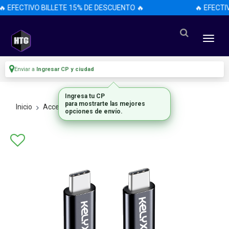
🔥 EFECTIVO BILLETE 15% DE DESCUENTO 🔥
🔥 EFECTI
Enviar a
Ingresar CP y ciudad
Ingresa tu CP
para mostrarte las mejores
Inicio
Accesorios
Accesorios
opciones de envío.