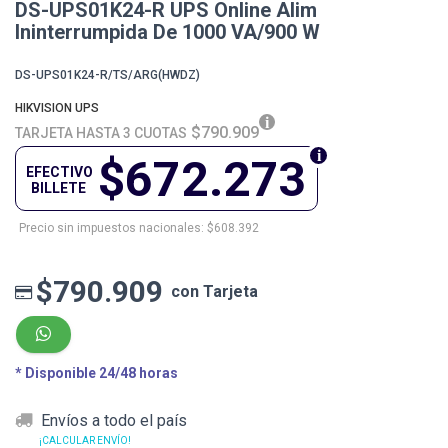
DS-UPS01K24-R UPS Online Alim
Ininterrumpida De 1000 VA/900 W
DS-UPS01K24-R/TS/ARG(HWDZ)
HIKVISION UPS
$790.909
TARJETA HASTA 3 CUOTAS
$672.273
EFECTIVO
BILLETE
Precio sin impuestos nacionales: $608.392
$790.909
con Tarjeta
* Disponible 24/48 horas
Envíos a todo el país
¡CALCULAR ENVÍO!