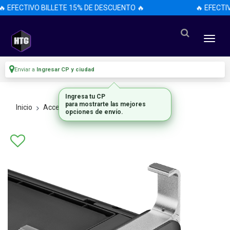
 EFECTIVO BILLETE 15% DE DESCUENTO 🔥
🔥 EFECTIV
Enviar a
Ingresar CP y ciudad
Ingresa tu CP
para mostrarte las mejores
Inicio
Accesorios
Accesorios
opciones de envío.