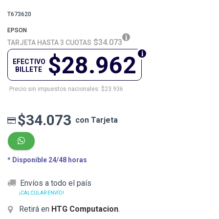
T673620
EPSON
$34.073
TARJETA HASTA 3 CUOTAS
$28.962
EFECTIVO
BILLETE
Precio sin impuestos nacionales: $23.936
$34.073
con Tarjeta
* Disponible 24/48 horas
Envíos a todo el país
¡CALCULAR ENVÍO!
Retirá en
HTG Computacion
.