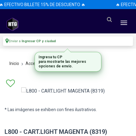
🔥 EFECTIVO BILLETE 15% DE DESCUENTO 🔥
🔥 EFECTI
Enviar a
Ingresar CP y ciudad
Ingresa tu CP
para mostrarte las mejores
Inicio
Accesorios
Accesorios
opciones de envío.
* Las imágenes se exhiben con fines ilustrativos.
L800 - CART.LIGHT MAGENTA (8319)