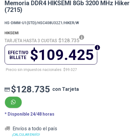
Memoria DDR4 HIKSEMI 8Gb 3200 MHz Hiker
(7215)
HS-DIMM-U1(STD)/HSC408U32Z1/HIKER/W
HIKSEMI
$128.735
TARJETA HASTA 3 CUOTAS
$109.425
EFECTIVO
BILLETE
Precio sin impuestos nacionales: $99.027
$128.735
con Tarjeta
* Disponible 24/48 horas
Envíos a todo el país
¡CALCULAR ENVÍO!