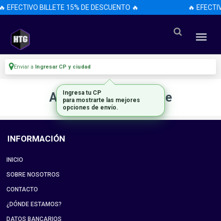
🔥 EFECTIVO BILLETE 15% DE DESCUENTO 🔥
🔥 EFECTI
Enviar a
Ingresar CP y ciudad
Ingresa tu CP
Artículo no disponible
para mostrarte las mejores
opciones de envío.
INFORMACIÓN
INICIO
SOBRE NOSOTROS
CONTACTO
¿DÓNDE ESTAMOS?
DATOS BANCARIOS