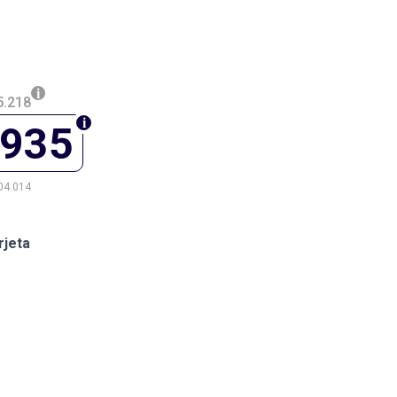
5.218
.935
04.014
rjeta