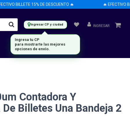
TIVO BILLETE 15% DE DESCUENTO 🔥
🔥 EFECTIVO BILL
Ingresar CP y ciudad
INGRESAR
Ingresa tu CP
para mostrarte las mejores
opciones de envío.
um Contadora Y
a De Billetes Una Bandeja 2