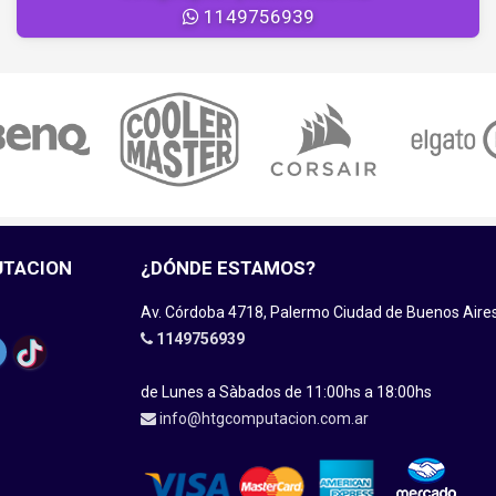
1149756939
UTACION
¿DÓNDE ESTAMOS?
Av. Córdoba 4718, Palermo Ciudad de Buenos Aire
1149756939
de Lunes a Sàbados de 11:00hs a 18:00hs
info@htgcomputacion.com.ar