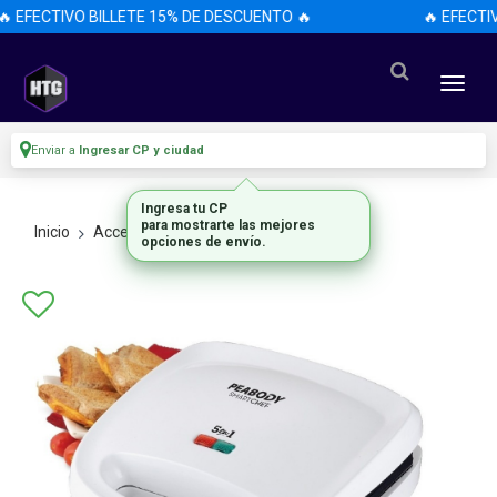
 EFECTIVO BILLETE 15% DE DESCUENTO 🔥
🔥 EFECTIV
Enviar a
Ingresar CP y ciudad
Ingresa tu CP
para mostrarte las mejores
Inicio
Accesorios
Accesorios
opciones de envío.