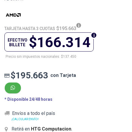
$195.663
TARJETA HASTA 3 CUOTAS
$166.314
EFECTIVO
BILLETE
Precio sin impuestos nacionales: $137.450
$195.663
con Tarjeta
* Disponible 24/48 horas
Envíos a todo el país
¡CALCULAR ENVÍO!
Retirá en
HTG Computacion
.