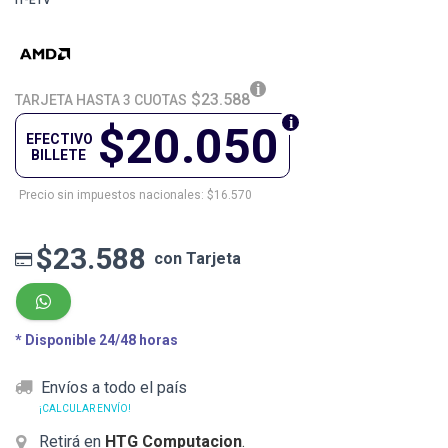
IT-ETV
$23.588
TARJETA HASTA 3 CUOTAS
$20.050
EFECTIVO
BILLETE
Precio sin impuestos nacionales: $16.570
$23.588
con Tarjeta
* Disponible 24/48 horas
Envíos a todo el país
¡CALCULAR ENVÍO!
Retirá en
HTG Computacion
.