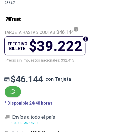
25647
$46.144
TARJETA HASTA 3 CUOTAS
$39.222
EFECTIVO
BILLETE
Precio sin impuestos nacionales: $32.415
$46.144
con Tarjeta
* Disponible 24/48 horas
Envíos a todo el país
¡CALCULAR ENVÍO!