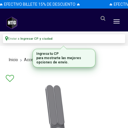
 EFECTIVO BILLETE 15% DE DESCUENTO 🔥
🔥 EFECTIV
Enviar a
Ingresar CP y ciudad
Ingresa tu CP
para mostrarte las mejores
Inicio
Accesorios
Accesorios
opciones de envío.