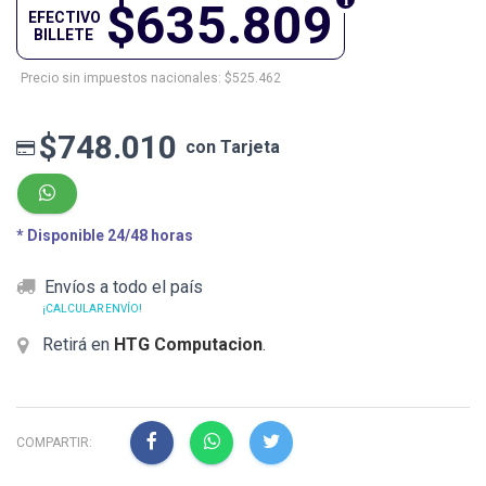
$635.809
EFECTIVO
BILLETE
Precio sin impuestos nacionales: $525.462
$748.010
con Tarjeta
* Disponible 24/48 horas
Envíos a todo el país
¡CALCULAR ENVÍO!
Retirá en
HTG Computacion
.
COMPARTIR: