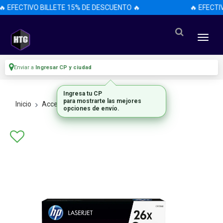
🔥 EFECTIVO BILLETE 15% DE DESCUENTO 🔥
🔥 EFECTI
Enviar a
Ingresar CP y ciudad
Ingresa tu CP
para mostrarte las mejores
Inicio
Accesorios
Accesorios
opciones de envío.