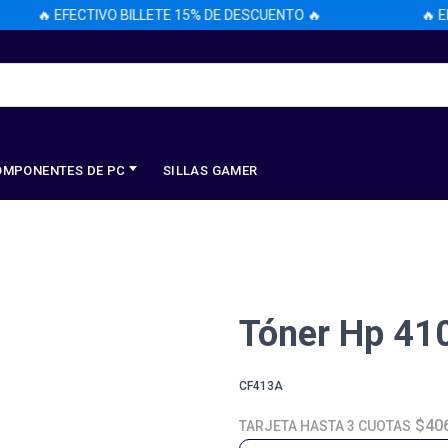
🔥 EFECTIVO BILLETE 15% DE DESCUENTO 🔥
🔥 EFE
OMPONENTES DE PC
SILLAS GAMER
Tóner Hp 41
CF413A
$40
TARJETA HASTA 3 CUOTAS