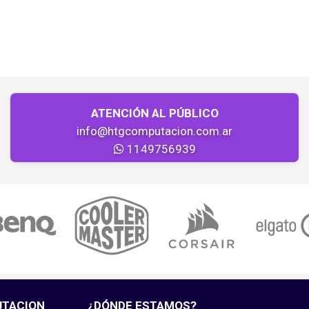
ATENCIÓN AL PÚBLICO
info@htgcomputacion.com.ar
1149756939
UTACION
¿DÓNDE ESTAMOS?