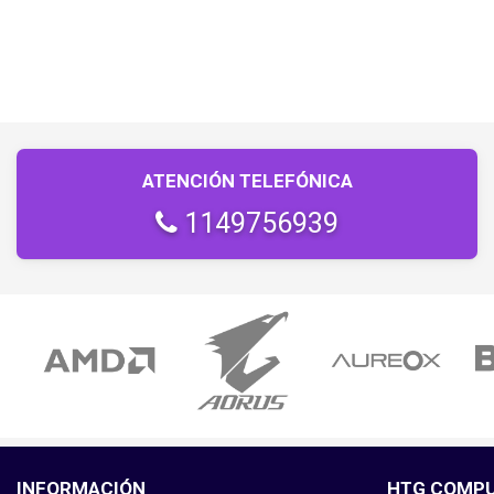
ATENCIÓN TELEFÓNICA
1149756939
INFORMACIÓN
HTG COMP