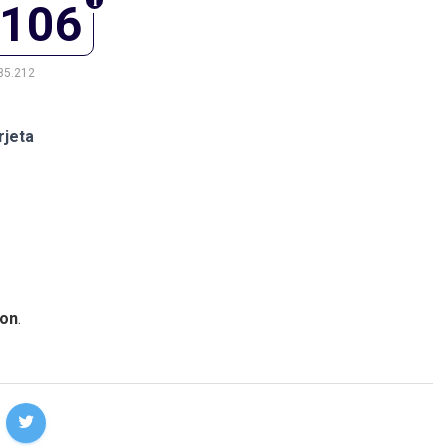
.106
85.212
rjeta
on
.