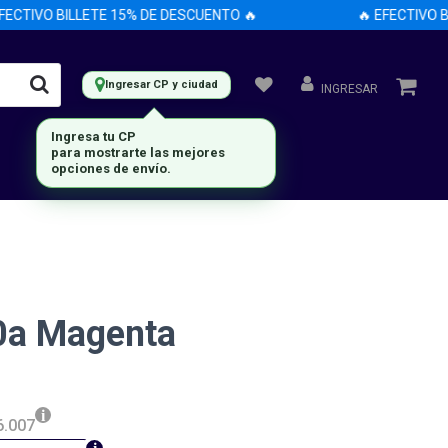
CTIVO BILLETE 15% DE DESCUENTO 🔥
🔥 EFECTIVO BI
Ingresar CP y ciudad
INGRESAR
Ingresa tu CP
para mostrarte las mejores
opciones de envío.
0a Magenta
6.007