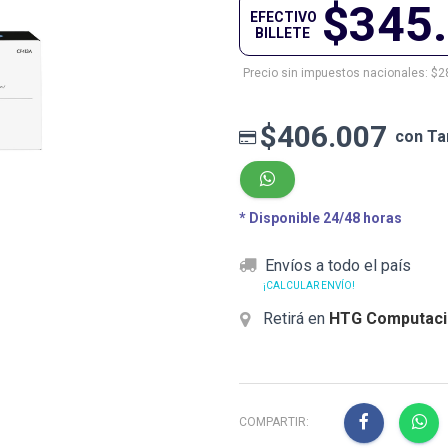
$345
EFECTIVO
BILLETE
Precio sin impuestos nacionales: $2
$406.007
con Ta
* Disponible 24/48 horas
Envíos a todo el país
¡CALCULAR ENVÍO!
Retirá en
HTG Computaci
COMPARTIR: