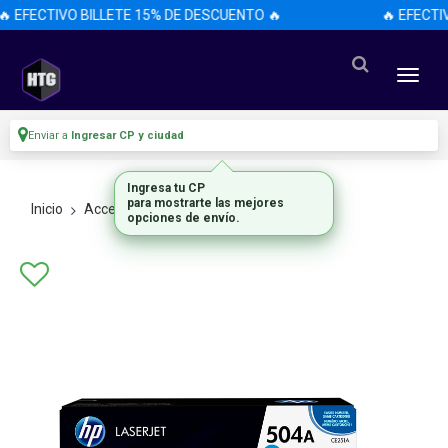
 EFECTIVO BILLETE 15% DE DESCUENTO 🔥
🔥 EFECTI
Enviar a
Ingresar CP y ciudad
Ingresa tu CP
para mostrarte las mejores
Inicio
Accesorios
Accesorios
opciones de envío.