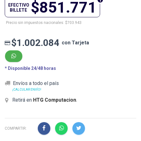
$851.771
EFECTIVO
BILLETE
Precio sin impuestos nacionales: $703.943
$1.002.084
con Tarjeta
* Disponible 24/48 horas
Envíos a todo el país
¡CALCULAR ENVÍO!
Retirá en
HTG Computacion
.
COMPARTIR: