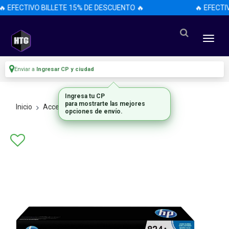
 EFECTIVO BILLETE 15% DE DESCUENTO 🔥
🔥 EFECTI
Enviar a
Ingresar CP y ciudad
Ingresa tu CP
para mostrarte las mejores
Inicio
Accesorios
Accesorios
opciones de envío.