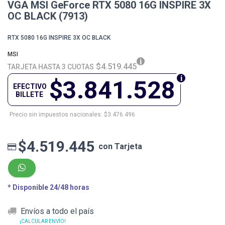
VGA MSI GeForce RTX 5080 16G INSPIRE 3X
OC BLACK (7913)
RTX 5080 16G INSPIRE 3X OC BLACK
MSI
$4.519.445
TARJETA HASTA 3 CUOTAS
$3.841.528
EFECTIVO
BILLETE
Precio sin impuestos nacionales: $3.476.496
$4.519.445
con Tarjeta
* Disponible 24/48 horas
Envíos a todo el país
¡CALCULAR ENVÍO!