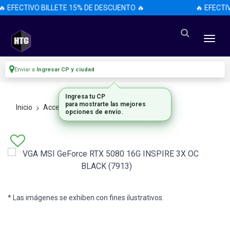
🔥 EFECTIVO BILLETE 15% DE DESCUENTO 🔥
🔥 EFECTI
Enviar a
Ingresar CP y ciudad
Ingresa tu CP
para mostrarte las mejores
Inicio
Accesorios
Accesorios
opciones de envío.
* Las imágenes se exhiben con fines ilustrativos.