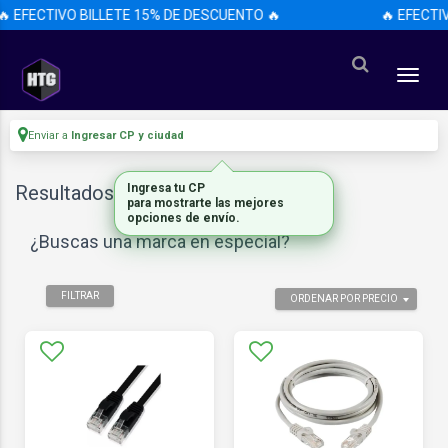
 EFECTIVO BILLETE 15% DE DESCUENTO 🔥
🔥 EFECTIV
Enviar a
Ingresar CP y ciudad
Resultados para
"cable de red"
¿Buscas una marca en especial?
FILTRAR
ORDENAR POR PRECIO