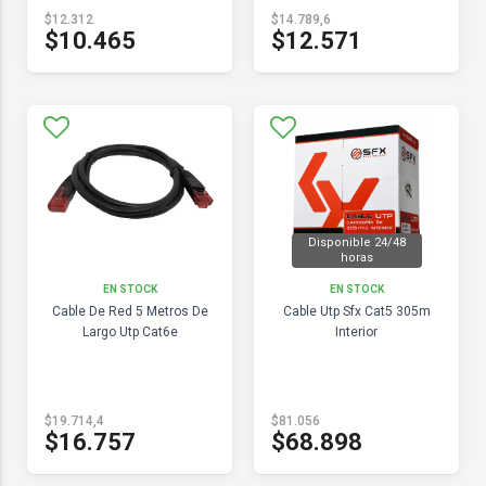
$12.312
$14.789,6
$10.465
$12.571
Disponible 24/48
horas
EN STOCK
EN STOCK
Cable De Red 5 Metros De
Cable Utp Sfx Cat5 305m
Largo Utp Cat6e
Interior
$19.714,4
$81.056
$16.757
$68.898