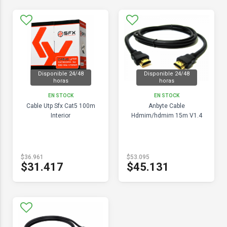
Disponible 24/48
Disponible 24/48
horas
horas
EN STOCK
EN STOCK
Cable Utp Sfx Cat5 100m
Anbyte Cable
Interior
Hdmim/hdmim 15m V1.4
$36.961
$53.095
$31.417
$45.131