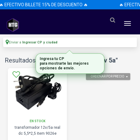
🔥 EFECTIVO BILLETE 15% DE DESCUENTO 🔥
🔥 EFECTI
Enviar a
Ingresar CP y ciudad
Resultados para
Ingresa tu CP
"transformador 12v 5a"
para mostrarte las mejores
opciones de envío.
ORDENAR POR PRECIO
EN STOCK
transformador 12v/5a real
dc 5,5*2,5 item 9026e