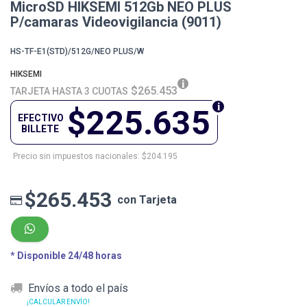
MicroSD HIKSEMI 512Gb NEO PLUS
P/camaras Videovigilancia (9011)
HS-TF-E1(STD)/512G/NEO PLUS/W
HIKSEMI
$265.453
TARJETA HASTA 3 CUOTAS
$225.635
EFECTIVO
BILLETE
Precio sin impuestos nacionales: $204.195
$265.453
con Tarjeta
* Disponible 24/48 horas
Envíos a todo el país
¡CALCULAR ENVÍO!