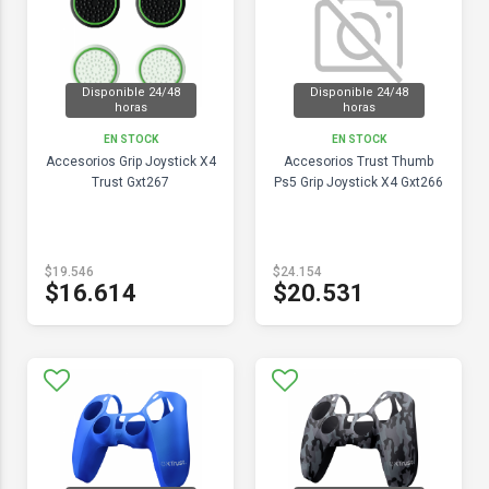
Disponible 24/48
Disponible 24/48
horas
horas
EN STOCK
EN STOCK
Accesorios Grip Joystick X4
Accesorios Trust Thumb
Trust Gxt267
Ps5 Grip Joystick X4 Gxt266
$19.546
$24.154
$16.614
$20.531