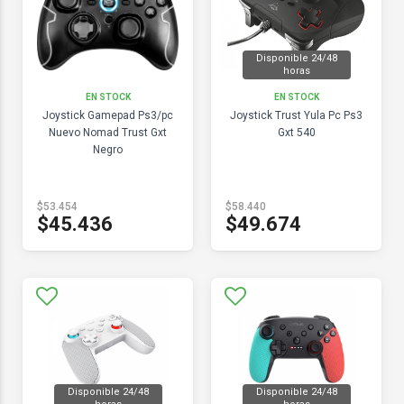
Disponible 24/48
horas
EN STOCK
EN STOCK
Joystick Gamepad Ps3/pc
Joystick Trust Yula Pc Ps3
Nuevo Nomad Trust Gxt
Gxt 540
Negro
$53.454
$58.440
$45.436
$49.674
Disponible 24/48
Disponible 24/48