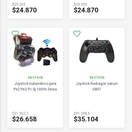
$29.259
$29.259
$24.870
$24.870
EN STOCK
EN STOCK
Joystick Inalambrico para
Joystick Redragon saturn
Ps2 Ps3 Pc Sj-1009s Seisa
G807
$31.362,7
$41.298,5
$26.658
$35.104