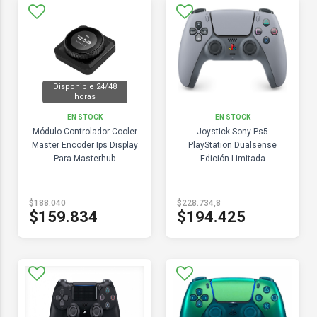
Disponible 24/48
horas
EN STOCK
EN STOCK
Módulo Controlador Cooler
Joystick Sony Ps5
Master Encoder Ips Display
PlayStation Dualsense
Para Masterhub
Edición Limitada
$188.040
$228.734,8
$159.834
$194.425