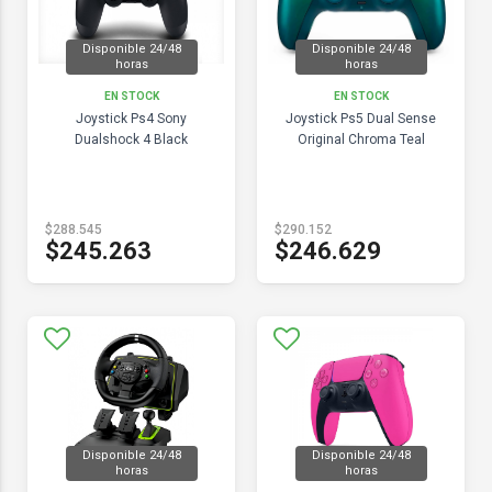
Disponible 24/48
Disponible 24/48
horas
horas
EN STOCK
EN STOCK
Joystick Ps4 Sony
Joystick Ps5 Dual Sense
Dualshock 4 Black
Original Chroma Teal
$288.545
$290.152
$245.263
$246.629
Disponible 24/48
Disponible 24/48
horas
horas