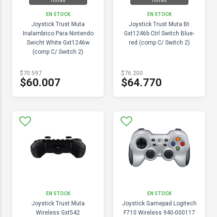
horas
horas
EN STOCK
EN STOCK
Joystick Trust Muta
Joystick Trust Muta Bt
Inalambrico Para Nintendo
Gxt1246b Ctrl Switch Blue-
Swicht White Gxt1246w
red (comp C/ Switch 2)
(comp C/ Switch 2)
$70.597
$76.200
$60.007
$64.770
EN STOCK
EN STOCK
Joystick Trust Muta
Joystick Gamepad Logitech
Wireless Gxt542
F710 Wireless 940-000117