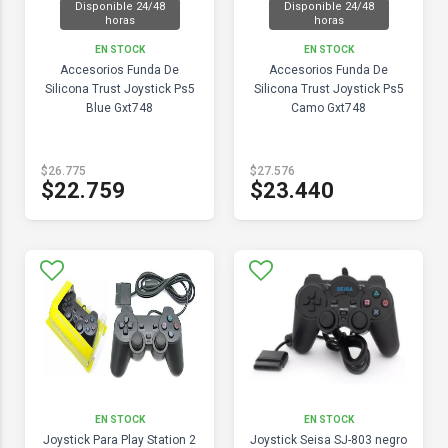
Disponible 24/48
Disponible 24/48
horas
horas
EN STOCK
EN STOCK
Accesorios Funda De
Accesorios Funda De
Silicona Trust Joystick Ps5
Silicona Trust Joystick Ps5
Blue Gxt748
Camo Gxt748
$26.775
$27.576
$22.759
$23.440
EN STOCK
EN STOCK
Joystick Para Play Station 2
Joystick Seisa SJ-803 negro