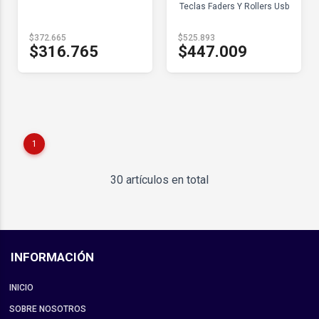
Teclas Faders Y Rollers Usb
$372.665
$525.893
$316.765
$447.009
1
30 artículos en total
INFORMACIÓN
INICIO
SOBRE NOSOTROS