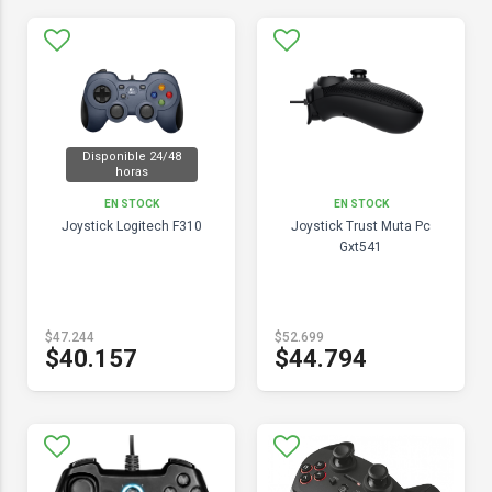
Disponible 24/48
horas
EN STOCK
EN STOCK
Joystick Logitech F310
Joystick Trust Muta Pc
Gxt541
$47.244
$52.699
$40.157
$44.794