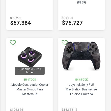
(8859)
$79.275
$89.090
$67.384
$75.727
Disponible 24/48
horas
EN STOCK
EN STOCK
Módulo Controlador Cooler
Joystick Sony Ps5
Master 3-knob Para
PlayStation Dualsense
Masterhub
Edición Limitada
$109.646
$162.521,3