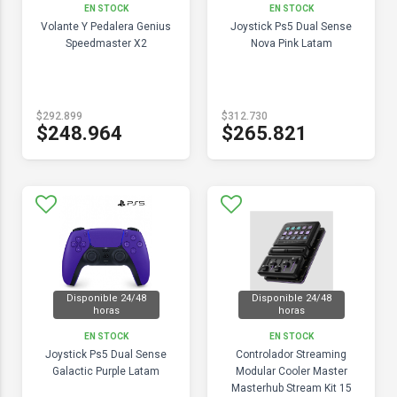
EN STOCK
EN STOCK
Volante Y Pedalera Genius
Joystick Ps5 Dual Sense
Speedmaster X2
Nova Pink Latam
$292.899
$312.730
$248.964
$265.821
Disponible 24/48
Disponible 24/48
horas
horas
EN STOCK
EN STOCK
Joystick Ps5 Dual Sense
Controlador Streaming
Galactic Purple Latam
Modular Cooler Master
Masterhub Stream Kit 15