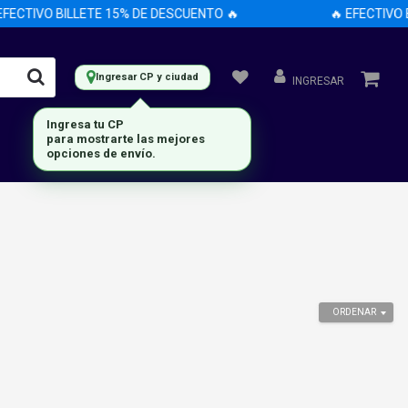
ECTIVO BILLETE 15% DE DESCUENTO 🔥
🔥 EFECTIVO B
Ingresar CP y ciudad
INGRESAR
Ingresa tu CP
para mostrarte las mejores
opciones de envío.
ORDENAR