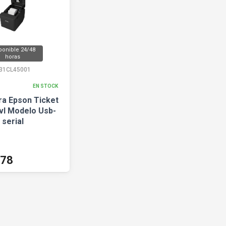
ponible 24/48
horas
31CL45001
EN STOCK
ra Epson Ticket
vl Modelo Usb-
serial
378