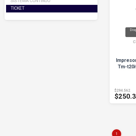
SISTEMA CONTINUO
TICKET
Dis
C
Impreso
Tm-t20i
$294.562
$250.
1