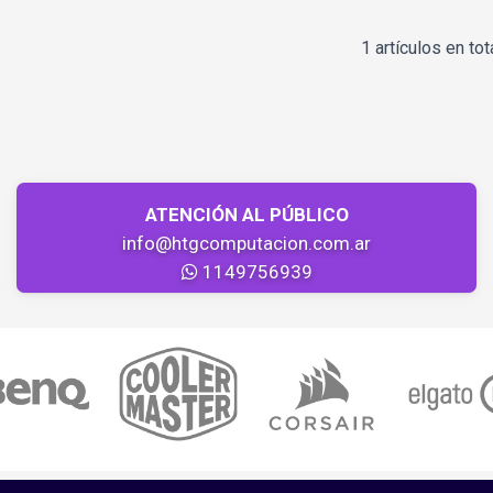
1 artículos en tot
ATENCIÓN AL PÚBLICO
info@htgcomputacion.com.ar
1149756939