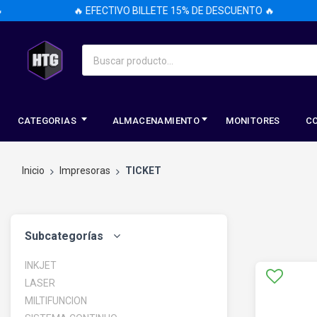
🔥 EFECTIVO BILLETE 15% DE DESCUENTO 🔥
CATEGORIAS
ALMACENAMIENTO
MONITORES
C
Inicio
Impresoras
TICKET
Subcategorías
INKJET
LASER
MILTIFUNCION