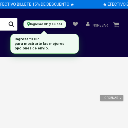
ECTIVO BILLETE 15% DE DESCUENTO 🔥
🔥 EFECTIVO BI
Ingresar CP y ciudad
INGRESAR
Ingresa tu CP
para mostrarte las mejores
opciones de envío.
ORDENAR