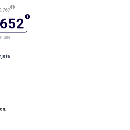
0.767
.652
31.359
rjeta
on
.