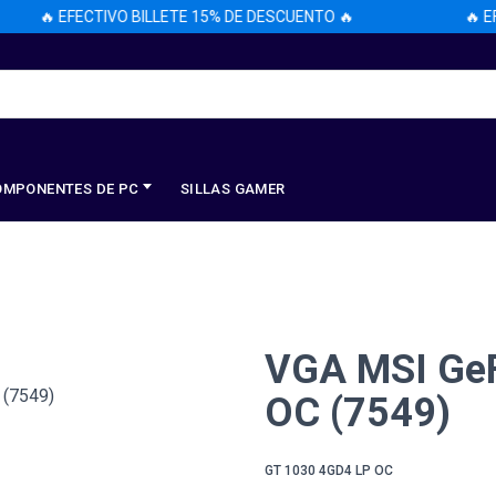
🔥 EFECTIVO BILLETE 15% DE DESCUENTO 🔥
🔥 EFE
OMPONENTES DE PC
SILLAS GAMER
VGA MSI GeF
OC (7549)
GT 1030 4GD4 LP OC