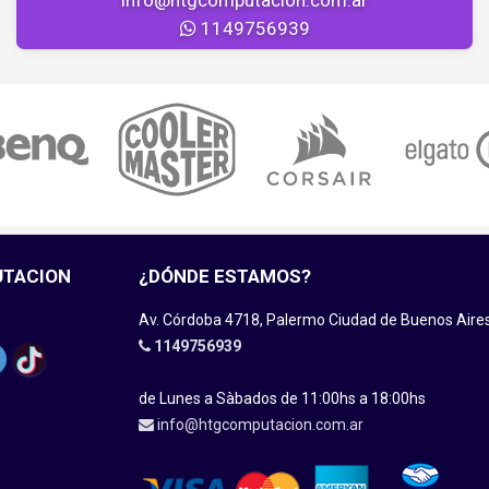
1149756939
UTACION
¿DÓNDE ESTAMOS?
Av. Córdoba 4718, Palermo Ciudad de Buenos Aire
1149756939
de Lunes a Sàbados de 11:00hs a 18:00hs
info@htgcomputacion.com.ar