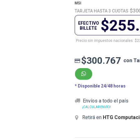
MSI
$30
TARJETA HASTA 3 CUOTAS
$255
EFECTIVO
BILLETE
Precio sin impuestos nacionales: $2
$300.767
con Ta
* Disponible 24/48 horas
Envíos a todo el país
¡CALCULAR ENVÍO!
Retirá en
HTG Computaci