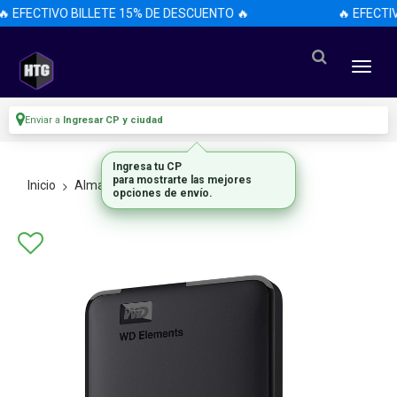
 EFECTIVO BILLETE 15% DE DESCUENTO 🔥
🔥 EFECTI
Enviar a
Ingresar CP y ciudad
Ingresa tu CP
para mostrarte las mejores
Inicio
Almacenamiento
Discos Externos
opciones de envío.