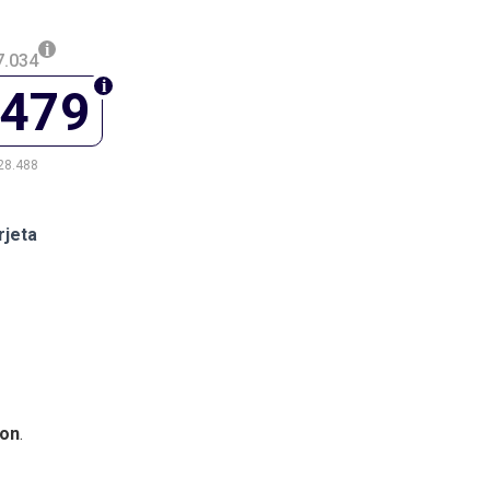
7.034
.479
28.488
rjeta
on
.