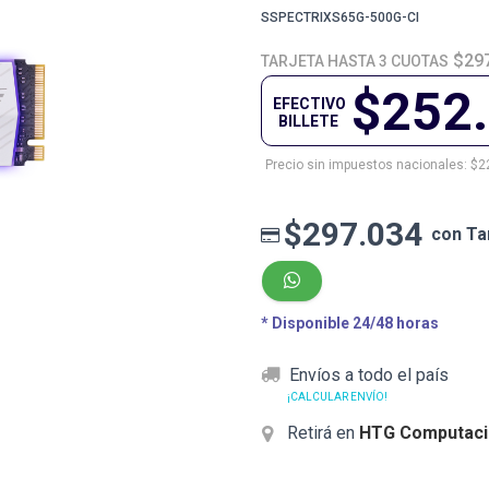
SSPECTRIXS65G-500G-CI
$29
TARJETA HASTA 3 CUOTAS
$252
EFECTIVO
BILLETE
Precio sin impuestos nacionales: $2
$297.034
con Ta
* Disponible 24/48 horas
Envíos a todo el país
¡CALCULAR ENVÍO!
Retirá en
HTG Computaci