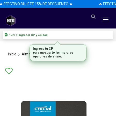
 EFECTIVO BILLETE 15% DE DESCUENTO 🔥
🔥 EFECTI
Enviar a
Ingresar CP y ciudad
Ingresa tu CP
para mostrarte las mejores
Inicio
Almacenamiento
Discos Ssd
opciones de envío.