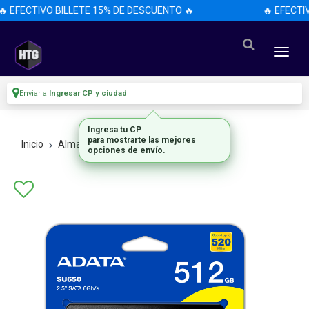
 EFECTIVO BILLETE 15% DE DESCUENTO 🔥
🔥 EFECTI
Enviar a
Ingresar CP y ciudad
Ingresa tu CP
para mostrarte las mejores
Inicio
Almacenamiento
Discos Ssd
opciones de envío.