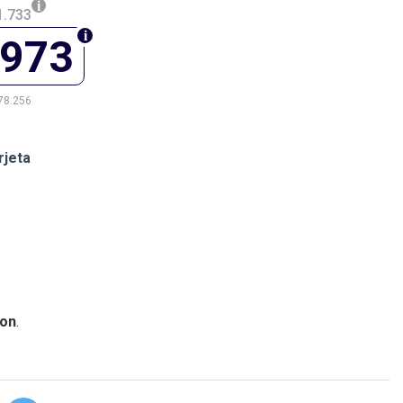
1.733
.973
78.256
rjeta
on
.