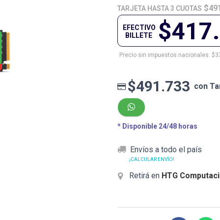
$49
TARJETA HASTA 3 CUOTAS
$417
EFECTIVO
BILLETE
Precio sin impuestos nacionales: $3
$491.733
con Ta
* Disponible 24/48 horas
Envíos a todo el país
¡CALCULAR ENVÍO!
Retirá en
HTG Computaci