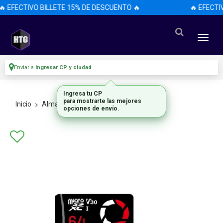
 EFECTIVO BILLETE 15% DE DESCUENTO 🔥
🔥 EFECTI
Enviar a
Ingresar CP y ciudad
Ingresa tu CP
para mostrarte las mejores
Inicio
Almacenamiento
Micro Sd
opciones de envío.