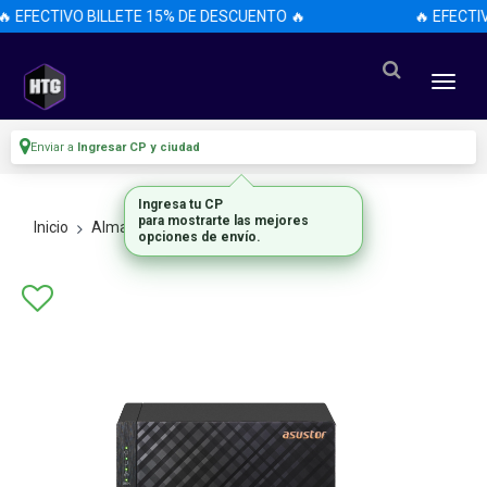
 EFECTIVO BILLETE 15% DE DESCUENTO 🔥
🔥 EFECTI
Enviar a
Ingresar CP y ciudad
Ingresa tu CP
para mostrarte las mejores
Inicio
Almacenamiento
Nas
opciones de envío.