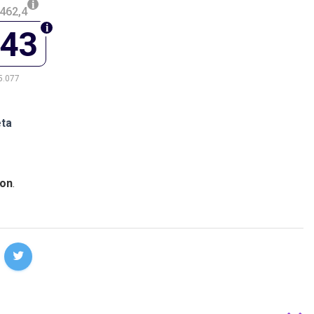
462,4
243
5.077
eta
on
.