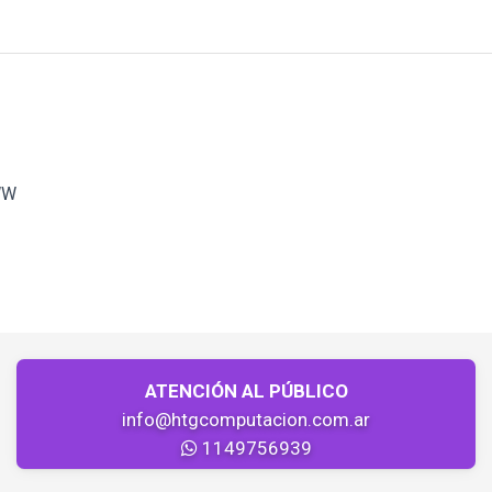
WW
ATENCIÓN AL PÚBLICO
info@htgcomputacion.com.ar
1149756939