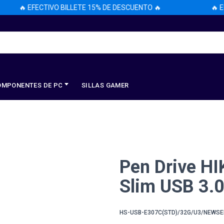
🔥 EFECTIVO BILLETE 15% DE DESCUENTO 🔥
🔥 EFE
OMPONENTES DE PC
SILLAS GAMER
Pen Drive H
Slim USB 3.0
HS-USB-E307C(STD)/32G/U3/NEWS