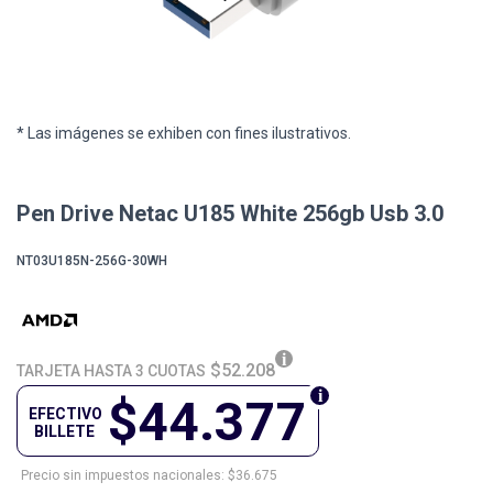
* Las imágenes se exhiben con fines ilustrativos.
Pen Drive Netac U185 White 256gb Usb 3.0
NT03U185N-256G-30WH
$52.208
TARJETA HASTA 3 CUOTAS
$44.377
EFECTIVO
BILLETE
Precio sin impuestos nacionales: $36.675