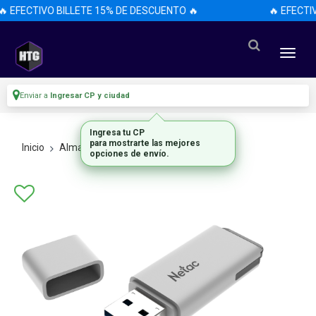
 EFECTIVO BILLETE 15% DE DESCUENTO 🔥
🔥 EFECTI
Enviar a
Ingresar CP y ciudad
Ingresa tu CP
para mostrarte las mejores
Inicio
Almacenamiento
Pendrives
opciones de envío.