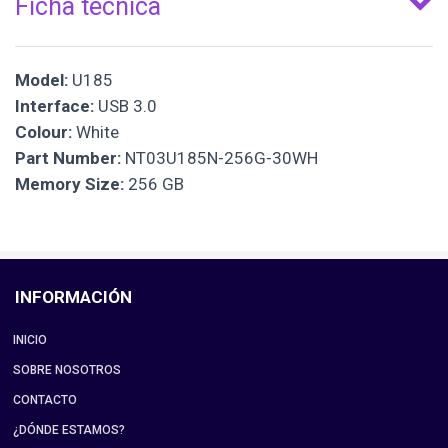
Ficha técnica
Model:
U185
Interface:
USB 3.0
Colour:
White
Part Number:
NT03U185N-256G-30WH
Memory Size:
256 GB
INFORMACIÓN
INICIO
SOBRE NOSOTROS
CONTACTO
¿DÓNDE ESTAMOS?