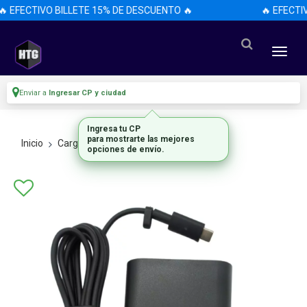
 EFECTIVO BILLETE 15% DE DESCUENTO 🔥
🔥 EFECTI
Enviar a
Ingresar CP y ciudad
Ingresa tu CP
para mostrarte las mejores
Inicio
Cargadores
De Notebook
opciones de envío.