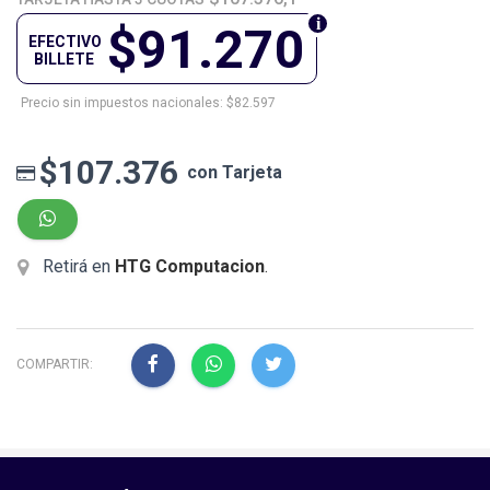
$91.270
EFECTIVO
BILLETE
Precio sin impuestos nacionales: $82.597
$107.376
con Tarjeta
Retirá en
HTG Computacion
.
COMPARTIR: