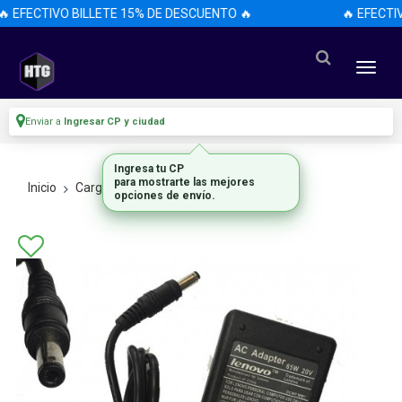
🔥 EFECTIVO BILLETE 15% DE DESCUENTO 🔥
🔥 EFECTI
Enviar a
Ingresar CP y ciudad
Ingresa tu CP
para mostrarte las mejores
Inicio
Cargadores
De Notebook
opciones de envío.