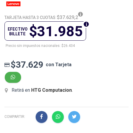
$37.629,2
TARJETA HASTA 3 CUOTAS
$31.985
EFECTIVO
BILLETE
Precio sin impuestos nacionales: $26.434
$37.629
con Tarjeta
Retirá en
HTG Computacion
.
COMPARTIR: