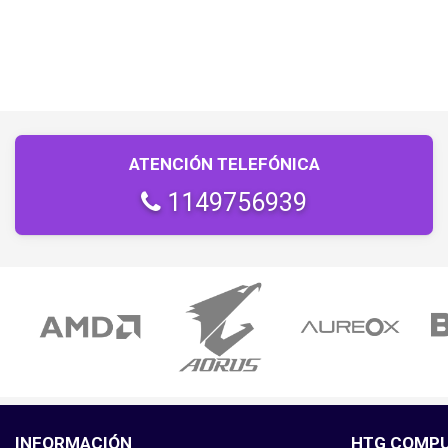
ATENCIÓN TELEFÓNICA
1149756939
INFORMACIÓN
HTG COMP