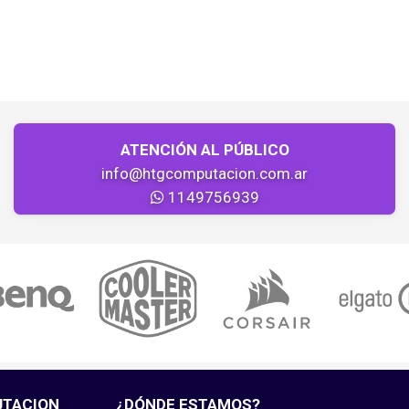
ATENCIÓN AL PÚBLICO
info@htgcomputacion.com.ar
1149756939
UTACION
¿DÓNDE ESTAMOS?