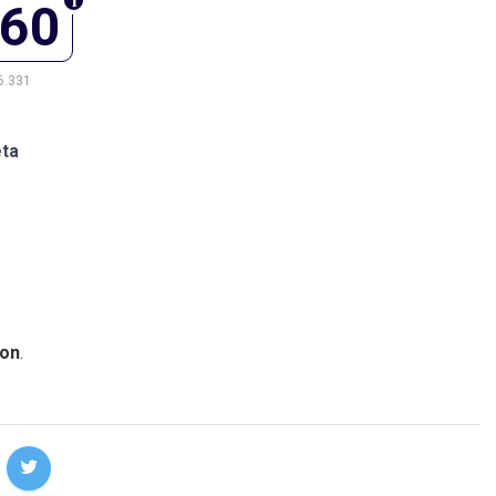
760
6.331
eta
on
.