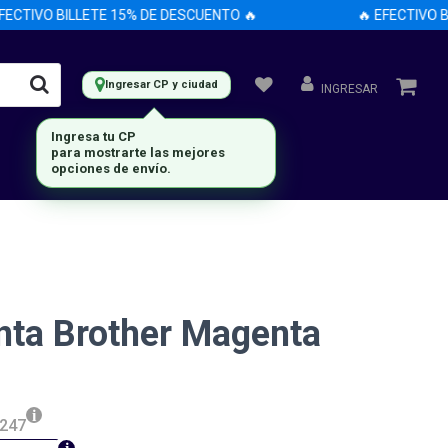
CTIVO BILLETE 15% DE DESCUENTO 🔥
🔥 EFECTIVO BIL
Ingresar CP y ciudad
INGRESAR
Ingresa tu CP
para mostrarte las mejores
opciones de envío.
inta Brother Magenta
.247