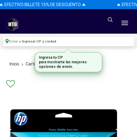
 EFECTIVO BILLETE 15% DE DESCUENTO 🔥
🔥 EFECTI
Enviar a
Ingresar CP y ciudad
Ingresa tu CP
para mostrarte las mejores
Inicio
Cartuchos Impresora
Originales
opciones de envío.