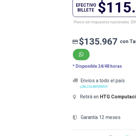
$115
EFECTIVO
BILLETE
Precio sin impuestos nacionales: $9
$135.967
con Ta
* Disponible 24/48 horas
Envíos a todo el país
¡CALCULAR ENVÍO!
Retirá en
HTG Computaci
Garantía 12 meses