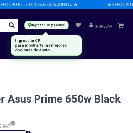
ECTIVO BILLETE 15% DE DESCUENTO 🔥
🔥 EFECTIVO BI
Ingresar CP y ciudad
INGRESAR
Ingresa tu CP
para mostrarte las mejores
opciones de envío.
r Asus Prime 650w Black
5.967