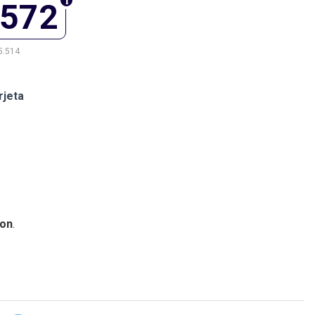
.572
5.514
rjeta
on
.