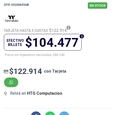
SPR-0500NHFAW
EN STOCK
$122.914
TARJETA HASTA 3 CUOTAS
$104.477
EFECTIVO
BILLETE
Precio sin impuestos nacionales: $86.345
$122.914
con Tarjeta
Retirá en
HTG Computacion
.