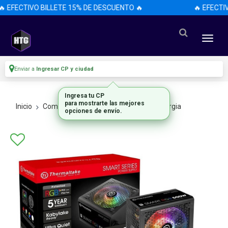
 EFECTIVO BILLETE 15% DE DESCUENTO 🔥
🔥 EFECTIV
Enviar a
Ingresar CP y ciudad
Ingresa tu CP
para mostrarte las mejores
Inicio
Componentes De Pc
Fuentes De Energia
opciones de envío.