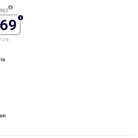
.963
669
7.578
eta
on
.