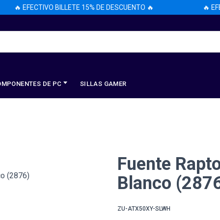
🔥 EFECTIVO BILLETE 15% DE DESCUENTO 🔥
🔥 EFEC
OMPONENTES DE PC
SILLAS GAMER
Fuente Rapto
Blanco (287
ZU-ATX50XY-SLWH