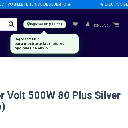
TIVO BILLETE 15% DE DESCUENTO 🔥
🔥 EFECTIVO BILL
Ingresar CP y ciudad
INGRESAR
Ingresa tu CP
para mostrarte las mejores
opciones de envío.
r Volt 500W 80 Plus Silver
6)