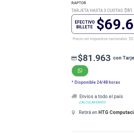
RAPTOR
$81
TARJETA HASTA 3 CUOTAS
$69.
EFECTIVO
BILLETE
Precio sin impuestos nacionales: $5
$81.963
con Tarj
* Disponible 24/48 horas
Envíos a todo el país
¡CALCULAR ENVÍO!
Retirá en
HTG Computaci