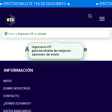
🔥 EFECTIVO BILLETE 15% DE DESCUENTO 🔥
🔥 EFECTI
Enviar a
Ingresar CP y ciudad
Ingresa tu CP
Artículo no disponible
para mostrarte las mejores
opciones de envío.
INFORMACIÓN
INICIO
SOBRE NOSOTROS
CONTACTO
¿DÓNDE ESTAMOS?
DATOS BANCARIOS