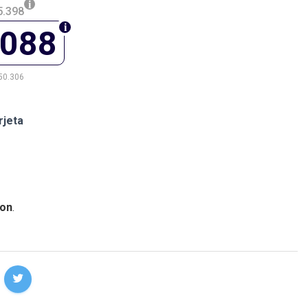
5.398
.088
50.306
rjeta
on
.