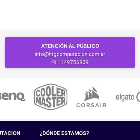
ATENCIÓN AL PÚBLICO
info@htgcomputacion.com.ar
1149756939
UTACION
¿DÓNDE ESTAMOS?