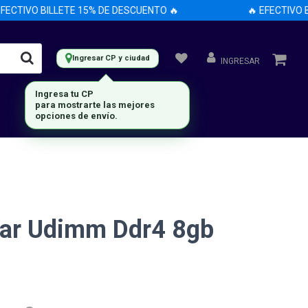
ECTIVO BILLETE 15% DE DESCUENTO 🔥
🔥 EFECTIVO BI
Ingresar CP y ciudad
INGRESAR
Ingresa tu CP
para mostrarte las mejores
opciones de envío.
ar Udimm Ddr4 8gb