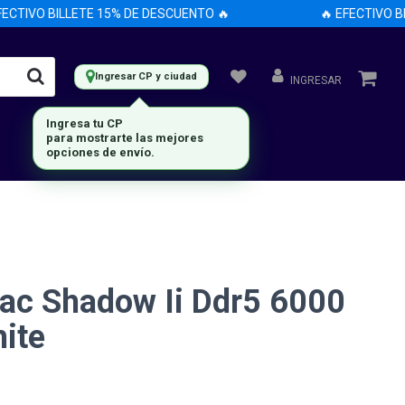
TIVO BILLETE 15% DE DESCUENTO 🔥
🔥 EFECTIVO BIL
Ingresar CP y ciudad
INGRESAR
Ingresa tu CP
para mostrarte las mejores
opciones de envío.
ac Shadow Ii Ddr5 6000
ite