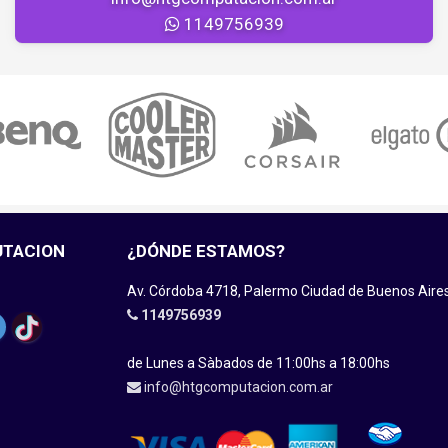
1149756939
UTACION
¿DÓNDE ESTAMOS?
Av. Córdoba 4718, Palermo Ciudad de Buenos Aire
1149756939
de Lunes a Sàbados de 11:00hs a 18:00hs
info@htgcomputacion.com.ar