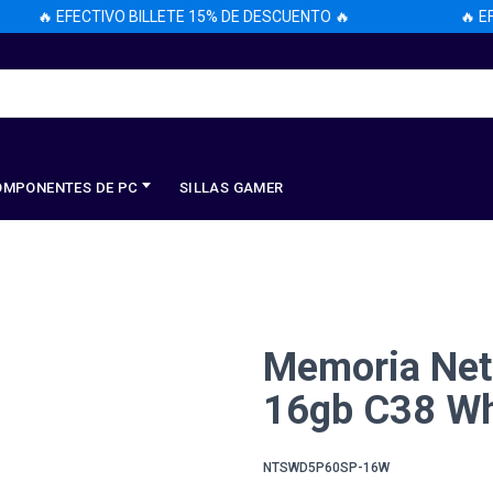
🔥 EFECTIVO BILLETE 15% DE DESCUENTO 🔥
🔥 EFEC
OMPONENTES DE PC
SILLAS GAMER
Memoria Net
16gb C38 Wh
NTSWD5P60SP-16W