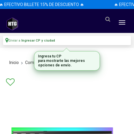
 EFECTIVO BILLETE 15% DE DESCUENTO 🔥
🔥 EFECTI
Enviar a
Ingresar CP y ciudad
Ingresa tu CP
para mostrarte las mejores
Inicio
Componentes De Pc
Memorias Ram
opciones de envío.