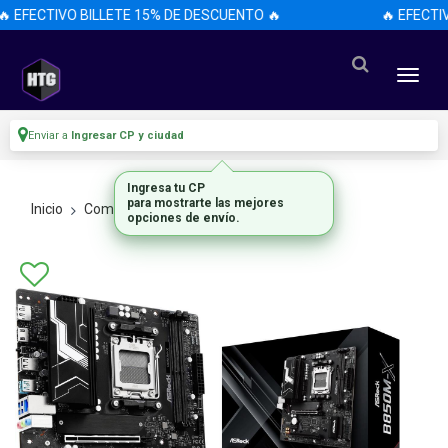
 EFECTIVO BILLETE 15% DE DESCUENTO 🔥
🔥 EFECTIV
Enviar a
Ingresar CP y ciudad
Ingresa tu CP
para mostrarte las mejores
Inicio
Componentes De Pc
Motherboards
opciones de envío.