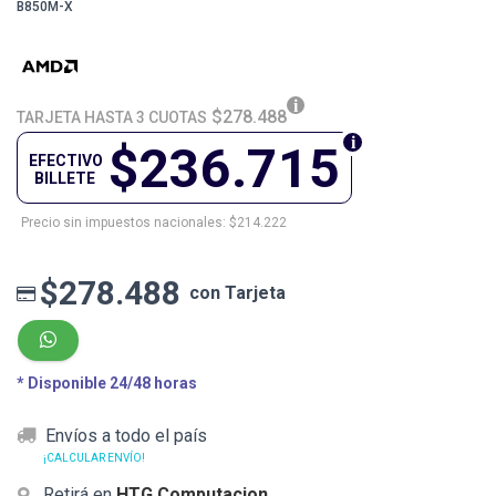
B850M-X
$278.488
TARJETA HASTA 3 CUOTAS
$236.715
EFECTIVO
BILLETE
Precio sin impuestos nacionales: $214.222
$278.488
con Tarjeta
* Disponible 24/48 horas
Envíos a todo el país
¡CALCULAR ENVÍO!
Retirá en
HTG Computacion
.