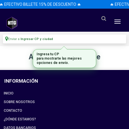
🔥 EFECTIVO BILLETE 15% DE DESCUENTO 🔥
🔥 EFECTI
Enviar a
Ingresar CP y ciudad
Ingresa tu CP
Artículo no disponible
para mostrarte las mejores
opciones de envío.
INFORMACIÓN
INICIO
SOBRE NOSOTROS
CONTACTO
¿DÓNDE ESTAMOS?
DATOS BANCARIOS