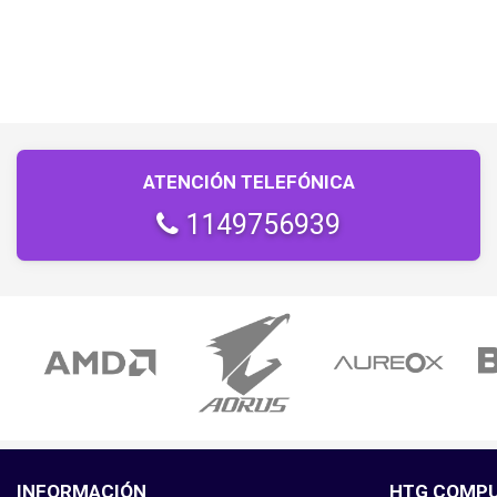
ATENCIÓN TELEFÓNICA
1149756939
INFORMACIÓN
HTG COMP