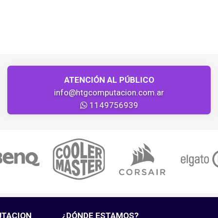
ATENCIÓN AL PÚBLICO
info@htgcomputacion.com.ar
1149756939
UTACION
¿DÓNDE ESTAMOS?