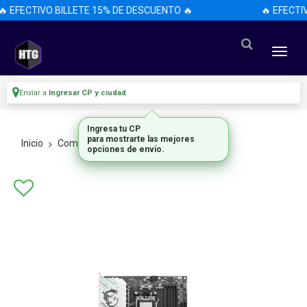
 EFECTIVO BILLETE 15% DE DESCUENTO 🔥
🔥 EFECTI
Enviar a
Ingresar CP y ciudad
Ingresa tu CP
para mostrarte las mejores
Inicio
Componentes De Pc
Motherboards
opciones de envío.